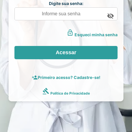
Digite sua senha:
visibility_off
lock_open
Esqueci minha senha
Acessar
person_add
Primeiro acesso? Cadastre-se!
gavel
Política de Privacidade